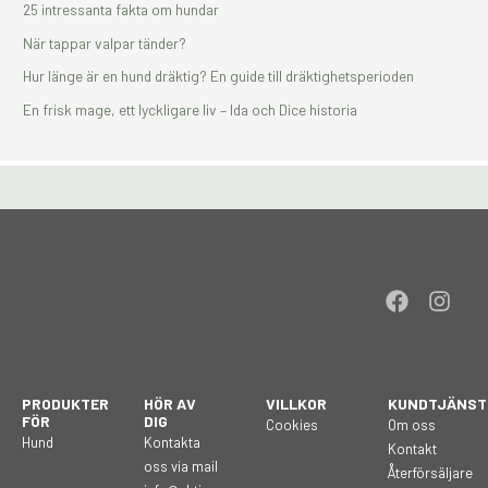
25 intressanta fakta om hundar
När tappar valpar tänder?
Hur länge är en hund dräktig? En guide till dräktighetsperioden
En frisk mage, ett lyckligare liv – Ida och Dice historia
F
I
a
n
c
s
e
t
b
a
PRODUKTER
HÖR AV
VILLKOR
KUNDTJÄNST
o
g
FÖR
DIG
Cookies
Om oss
o
r
Hund
Kontakta
Kontakt
k
a
oss via mail
Återförsäljare
m