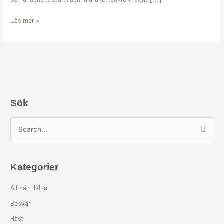
Läs mer »
Sök
S
ö
k
Kategorier
e
f
Allmän Hälsa
t
Besvär
e
Häst