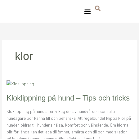
Hoppa
till
innehåll
TA HAND OM HUNDEN
TASSAVTRYCK FÖR MILJÖN
klor
Kloklippning
på
hund
Kloklippning på hund – Tips och tricks
–
Tips
Kloklippning på hund är en viktig del av hundvården som alla
och
hundägare bör känna till och behärska. Att regelbundet klippa klor på
tricks
hunden bidrar till hundens hälsa, komfort och välmående. Om klorna
blir för långa kan det leda till ömhet, smärta och till och med skador
på hundens tassar. I denna artikel tänkte vi ägna […]