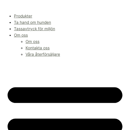
Hoppa
till
innehåll
Produkter
Ta hand om hunden
Tassavtryck för miljön
Om oss
Om oss
Kontakta oss
Våra återförsäljare