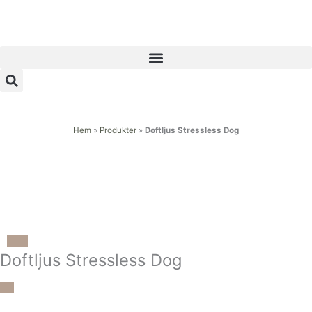
Hoppa
till
innehåll
Hem
»
Produkter
»
Doftljus Stressless Dog
Doftljus Stressless Dog