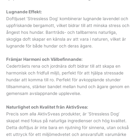
Lugnande Effekt:
Doftljuset ’Stressless Dog’ kombinerar lugnande lavendel och
uppfriskande bergamott, vilket bidrar till att minska stress och
ångest hos hundar. Barrträds- och tallbarrens naturliga,
skogiga doft skapar en känsla av att vara i naturen, vilket är
lugnande för både hundar och deras ägare.
Främjar Harmoni och Välbefinnande:
Cederträets rena och jordnära doft bidrar till att skapa en
harmonisk och fridfull miljö, perfekt för att hjälpa stressade
hundar att komma till ro. Perfekt för avkopplande stunder
tillsammans, stärker bandet mellan hund och ägare genom en
gemensam avslappnande upplevelse.
Naturlighet och Kvalitet från AktivSvea:
Precis som alla AktivSveas produkter, är ’Stressless Dog’
skapat med fokus på naturliga ingredienser och hög kvalitet.
Detta doftljus är inte bara en njutning för sinnena, utan också
ett uttryck för ett miljömedvetet och ansvarsfullt varumärke