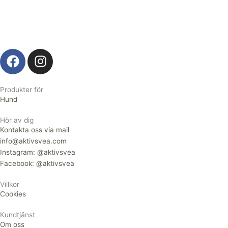
F
I
a
n
c
s
e
t
Produkter för
Hund
b
a
o
g
Hör av dig
o
r
Kontakta oss via mail
k
a
info@aktivsvea.com
Instagram: @aktivsvea
m
Facebook: @aktivsvea
Villkor
Cookies
Kundtjänst
Om oss