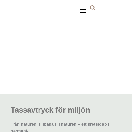
Hoppa
till
innehåll
TA HAND OM HUNDEN
TASSAVTRYCK FÖR MILJÖN
Tassavtryck för miljön
Från naturen, tillbaka till naturen – ett kretslopp i
harmoni.