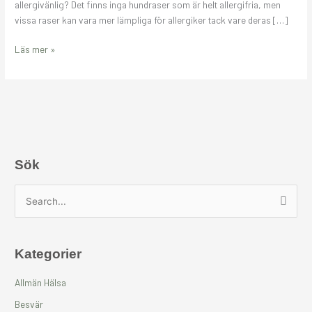
allergivänlig? Det finns inga hundraser som är helt allergifria, men
från
vissa raser kan vara mer lämpliga för allergiker tack vare deras […]
Läs mer »
Sök
S
ö
k
Kategorier
e
f
Allmän Hälsa
t
Besvär