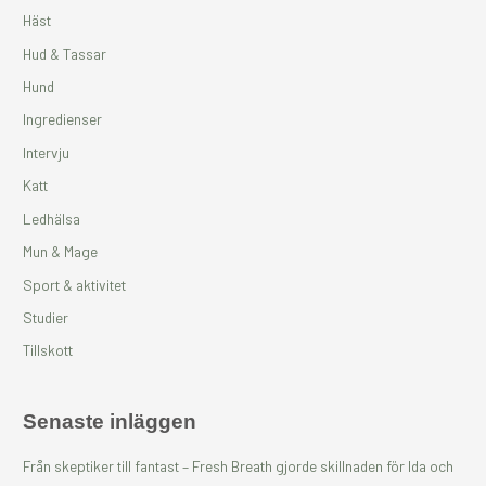
e
Häst
r
Hud & Tassar
:
Hund
Ingredienser
Intervju
Katt
Ledhälsa
Mun & Mage
Sport & aktivitet
Studier
Tillskott
Senaste inläggen
Från skeptiker till fantast – Fresh Breath gjorde skillnaden för Ida och