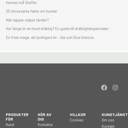
hennes två Staffar
25 intressanta fakta om hundar
När tappar valpar tänder?
Hur länge är en hund dräktig? En guide till dräktighetsperioden
En frisk mage, ett lyckligare liv – Ida och Dice historia
F
I
a
n
c
s
e
t
b
a
PRODUKTER
HÖR AV
VILLKOR
KUNDTJÄNST
o
g
FÖR
DIG
Cookies
Om oss
o
r
Hund
Kontakta
Kontakt