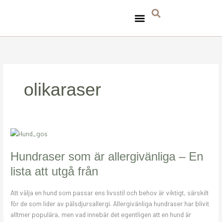
Hoppa
till
innehåll
TA HAND OM HUNDEN
TASSAVTRYCK FÖR MILJÖN
olikaraser
Hundraser
som
är
Hundraser som är allergivänliga – En
allergivänliga
lista att utgå från
–
En
Att välja en hund som passar ens livsstil och behov är viktigt, särskilt
lista
för de som lider av pälsdjursallergi. Allergivänliga hundraser har blivit
att
alltmer populära, men vad innebär det egentligen att en hund är
utgå