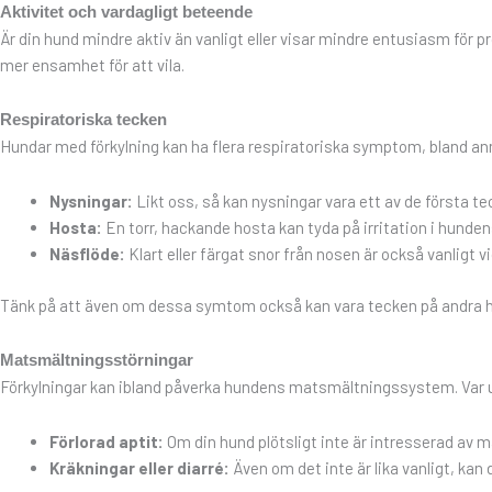
Aktivitet och vardagligt beteende
Är din hund mindre aktiv än vanligt eller visar mindre entusiasm för 
mer ensamhet för att vila.
Respiratoriska tecken
Hundar med förkylning kan ha flera respiratoriska symptom, bland an
Nysningar:
Likt oss, så kan nysningar vara ett av de första te
Hosta:
En torr, hackande hosta kan tyda på irritation i hunden
Näsflöde:
Klart eller färgat snor från nosen är också vanligt vi
Tänk på att även om dessa symtom också kan vara tecken på andra hälso
Matsmältningsstörningar
Förkylningar kan ibland påverka hundens matsmältningssystem. Va
Förlorad aptit:
Om din hund plötsligt inte är intresserad av m
Kräkningar eller diarré:
Även om det inte är lika vanligt, ka