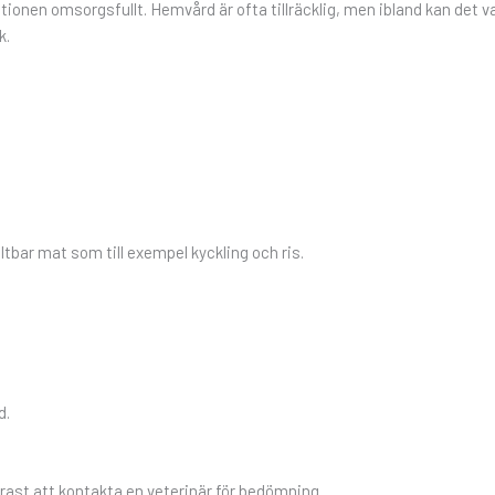
ationen omsorgsfullt. Hemvård är ofta tillräcklig, men ibland kan det v
k.
tbar mat som till exempel kyckling och ris.
d.
äkrast att kontakta en veterinär för bedömning.