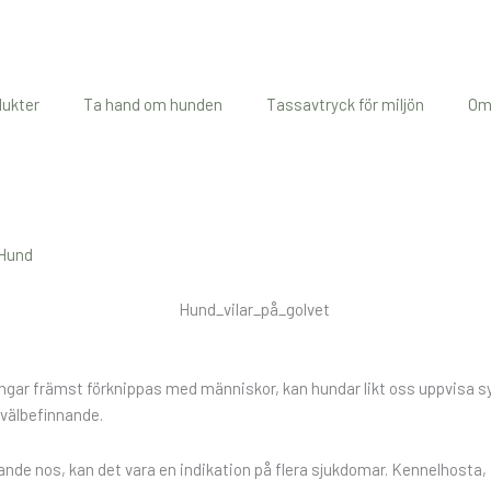
dukter
Ta hand om hunden
Tassavtryck för miljön
Om
Hund
lningar främst förknippas med människor, kan hundar likt oss uppvisa
 välbefinnande.
ande nos, kan det vara en indikation på flera
sjukdomar. K
ennelhosta,