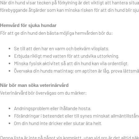
När din hund visar tecken på förkylning är det viktigt att hantera situ
förebyggande åtgärder som kan minska risken för att din hund blir sju
Hemvård för sjuka hundar
För att ge din hund den bästa möjliga hemvården bör du:
Se till att den har en varm och bekväm viloplats.
Erbjuda rikligt med vatten för att undvika uttorkning.
Minska fysisk aktivitet så att din hund kan vila ordentligt.
Övervaka din hunds matintag; om aptiten är låg, prova lättsmäl
När bör man söka veterinärvård
Veterinärvård bör övervägas om du märker:
Andningsproblem eller ihållande hosta.
Förändringar i beteendet eller till synes minskat allmäntillstån
Om din hund inte dricker eller slutar äta helt.
Denna lista är inte på något vis komplett, utan vid oro är det alltid s