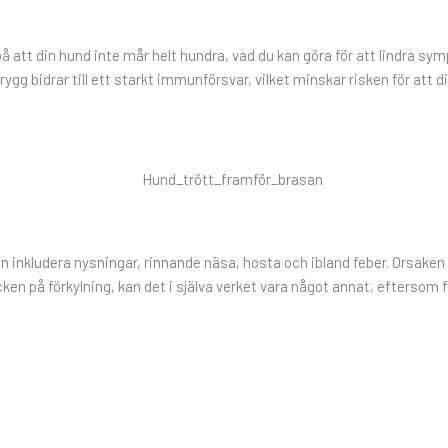
på att din hund inte mår helt hundra, vad du kan göra för att lindra s
rygg bidrar till ett starkt immunförsvar, vilket minskar risken för att d
nkludera nysningar, rinnande näsa, hosta och ibland feber. Orsaken är
cken på förkylning, kan det i själva verket vara något annat, eftersom