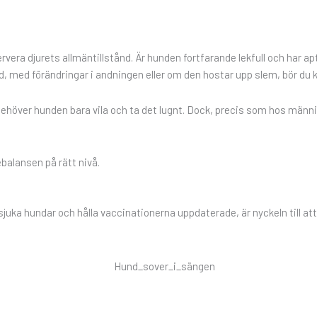
rvera djurets allmäntillstånd. Är hunden fortfarande lekfull och har ap
 med förändringar i andningen eller om den hostar upp slem, bör du k
höver hunden bara vila och ta det lugnt. Dock, precis som hos männis
ebalansen på rätt nivå.
sjuka hundar och hålla vaccinationerna uppdaterade, är nyckeln till at