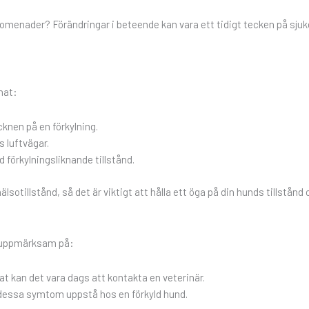
promenader? Förändringar i beteende kan vara ett tidigt tecken på sju
nat:
cknen på en förkylning.
s luftvägar.
d förkylningsliknande tillstånd.
tillstånd, så det är viktigt att hålla ett öga på din hunds tillstånd 
r uppmärksam på:
at kan det vara dags att kontakta en veterinär.
n dessa symtom uppstå hos en förkyld hund.