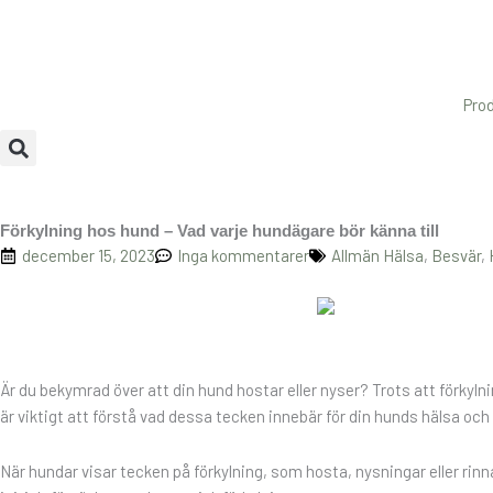
Hoppa
till
innehåll
Pro
Förkylning hos hund – Vad varje hundägare bör känna till
december 15, 2023
Inga kommentarer
Allmän Hälsa
,
Besvär
,
Är du bekymrad över att din hund hostar eller nyser? Trots att förky
är viktigt att förstå vad dessa tecken innebär för din hunds hälsa och
När hundar visar tecken på förkylning, som hosta, nysningar eller rinn