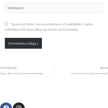
Webbplats
Spara mitt namn, min e-postadress och webbplats i denna
webbläsare till nästa gång jag skriver en kommentar.
FÖREGÅENDE
NÄSTA
Tipset: Så ser du om hunden är överviktig
Hur länge får en hund vara ensam?
F
I