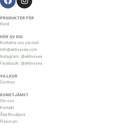
a
n
c
s
PRODUKTER FÖR
e
t
Hund
b
a
o
g
HÖR AV DIG
o
r
Kontakta oss via mail
k
a
info@aktivsvea.com
Instagram: @aktivsvea
m
Facebook: @aktivsvea
VILLKOR
Cookies
KUNDTJÄNST
Om oss
Kontakt
Återförsäljare
Pressrum