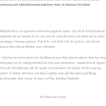
omsorg och välbefinnande behöver man ta hänsyn till båda.
Nathalie Roos är uppväxt med rasen japansk spets, och de är fortfarande en
självklar del av hennes liv. En ras som är rolig att träna och enkel att ha med i
vardagen. Hennes spetsar, Kiwi 6 år, och Itchi 4 år, är syskon, och de har
precis lika många likheter som olikheter.
– Itchi har en extra växel och ett tålamod som Kiwi ibland saknar. Kiwi har hög
integritet och är väldigt kärleksfull mot sina människor, medan Itchi är öppen
mot alla. De båda gör allt för godis och leksaker och älskar att lära sig nya
saker. Vi älskar att träna och tävla i agility, men går lika gärna på långa
promenader eller myser en dag i soffan, berättar Nathalie.
No data was found