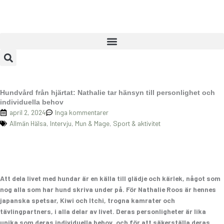
Hoppa
till
innehåll
Hundvård från hjärtat: Nathalie tar hänsyn till personlighet och
individuella behov
april 2, 2024
Inga kommentarer
Allmän Hälsa
,
Intervju
,
Mun & Mage
,
Sport & aktivitet
Att dela livet med hundar är en källa till glädje och kärlek, något som
nog alla som har hund skriva under på. För Nathalie Roos är hennes
japanska spetsar, Kiwi och Itchi, trogna kamrater och
tävlingpartners, i alla delar av livet. Deras personligheter är lika
unika som deras individuella behov, och för att säkerställa deras