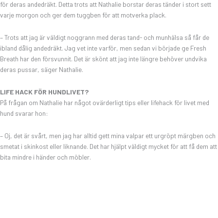
för deras andedräkt. Detta trots att Nathalie borstar deras tänder i stort sett
varje morgon och ger dem tuggben för att motverka plack.
– Trots att jag är väldigt noggrann med deras tand- och munhälsa så får de
ibland dålig andedräkt. Jag vet inte varför, men sedan vi började ge Fresh
Breath har den försvunnit. Det är skönt att jag inte längre behöver undvika
deras pussar, säger Nathalie.
LIFE HACK FÖR HUNDLIVET?
På frågan om Nathalie har något ovärderligt tips eller lifehack för livet med
hund svarar hon:
– Oj, det är svårt, men jag har alltid gett mina valpar ett urgröpt märgben och
smetat i skinkost eller liknande. Det har hjälpt väldigt mycket för att få dem att
bita mindre i händer och möbler.