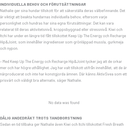
INDIVIDUELLA BEHOV OCH FÖRUTSÄTTNINGAR
Nathalie ger sina hundar tillskott för att säkerställa deras välbefinnande. Det
är viktigt att beakta hundarnas individuella behov, eftersom varje
personlighet och hundras har sina egna förutsättningar. Det kan vara
relaterat till deras aktivitetsnivå, kroppsbyggnad eller stressnivå. Kiwi och
Itchi har under en längre tid fått tillskottet Keep Up The Energy och Recharge
Hip&Joint, som innehåller ingredienser som grönläppad mussla, gurkmeja
och nypon.
– Med Keep Up The Energy och Recharge Hip&Joint tycker jag att de orkar
mer och har högre uthållighet. Jag har valt tillskott utifrån innehållet, att de är
närproducerat och inte har konstgjorda ämnen. Där känns AktivSvea som ett
prisvärt och väldigt bra alternativ, säger Nathalie.
No data was found
DÅLIG ANDEDRÄKT TROTS TANDBORSTNING
Sedan en tid tillbaka ger Nathalie även Kiwi och Itchi tillskottet Fresh Breath