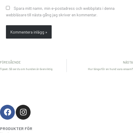
Spara mitt namn, min e-postadress och webbplats i denna
webbläsare till nästa gång jag skriver en kommentar.
FÖREGÅENDE
NÄSTA
Tipset: Så ser du om hunden är överviktig
Hur länge får en hund vara ensam?
F
I
a
n
c
s
PRODUKTER FÖR
e
t