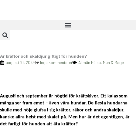
Hoppa
till
innehåll
Är kräftor och skaldjur giftigt för hunden?
augusti 10, 2023
Inga kommentarer
Allmän Hälsa
,
Mun & Mage
Augusti och september är högtid för kräftskivor. Ett kalas som
många ser fram emot – även våra hundar. De flesta hundarna
skulle med nöje glufsa i sig kräftor, räkor och andra skaldjur,
kanske allra helst med skalet på. Men hur är det egentligen, är
det farligt för hunden att äta kräftor?