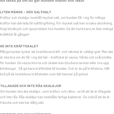
Att tänka på om du ger hunden kräftor och räkor
LITEN MÄNGD – HÖG SALTHALT
Kräftor och skaldjur innehåll mycket salt, om hunden får i sig för många
kräftor kan det leda till saltförgiftning. För mycket salt kan orsaka uttorkning,
högt blodtryck och njurproblem hos hunden. Ge din hund bara en liten mängd
kräftkött åt gången!
GE INTE KRÄFTSKALET
Många hundar tycker att överblivna kräft- och räkskal är väldigt gott. Men det
är inte bra om de får i sig det här – kräftskal är vassa, hårda och svårsmälta
för hunden. De vassa klorna och skalen kan blockera tarmen eller riva upp
blödningar. Så ge bara kräftköttet till hunden. Och är du på kräftskiva, håll
koll på de överblivna kräftskalen som lätt hamnar på golvet.
TILLAGADE OCH INTE RÅA SKALDJUR
Om hunden ska äta skaldjur, som kräftor och räkor, se till att de är tillagade
och inte råa. Råa skaldjur kan innehålla farliga bakterier. Se också att de är
fräscha och inte har dålig lukt.