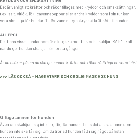
KRYDDOR OCH SMAKSÄTTNING
Det är vanligt att kräftor och räkor tillagas med kryddor och smaksättningar,
t.ex. salt, vitlök, lök, cayennepeppar eller andra kryddor som i sin tur kan
vara skadliga för hundar. Ta för vana att ge okryddat kräftkött till hunden.
ALLERGI
Det finns vissa hundar som är allergiska mot fisk och skaldjur. Så håll koll
när du ger hunden skaldjur för första gången.
Är du osäker på om du ska ge hunden kräftor och räkor rådfråga en veterinär!
>>> LÄS OCKSÅ – MAGKATARR OCH OROLIG MAGE HOS HUND
Giftiga ämnen för hunden
Även om skaldjur i sig inte är giftig för hunden finns det andra ämnen som
hunden inte ska få i sig. Om du tror att hunden fått i sig något på listan
nedanför uppsök veterinär.