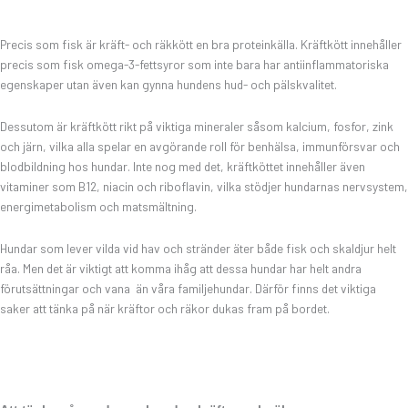
Precis som fisk är kräft- och räkkött en bra proteinkälla. Kräftkött innehåller
precis som fisk omega-3-fettsyror som inte bara har antiinflammatoriska
egenskaper utan även kan gynna hundens hud- och pälskvalitet.
Dessutom är kräftkött rikt på viktiga mineraler såsom kalcium, fosfor, zink
och järn, vilka alla spelar en avgörande roll för benhälsa, immunförsvar och
blodbildning hos hundar. Inte nog med det, kräftköttet innehåller även
vitaminer som B12, niacin och riboflavin, vilka stödjer hundarnas nervsystem,
energimetabolism och matsmältning.
Hundar som lever vilda vid hav och stränder äter både fisk och skaldjur helt
råa. Men det är viktigt att komma ihåg att dessa hundar har helt andra
förutsättningar och vana än våra familjehundar. Därför finns det viktiga
saker att tänka på när kräftor och räkor dukas fram på bordet.