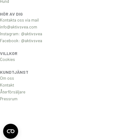
Hund
b
a
o
g
HÖR AV DIG
o
r
Kontakta oss via mail
k
a
info@aktivsvea.com
Instagram: @aktivsvea
m
Facebook: @aktivsvea
VILLKOR
Cookies
KUNDTJÄNST
Om oss
Kontakt
Återförsäljare
Pressrum