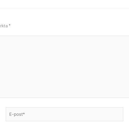
ärkta
*
E-
post*