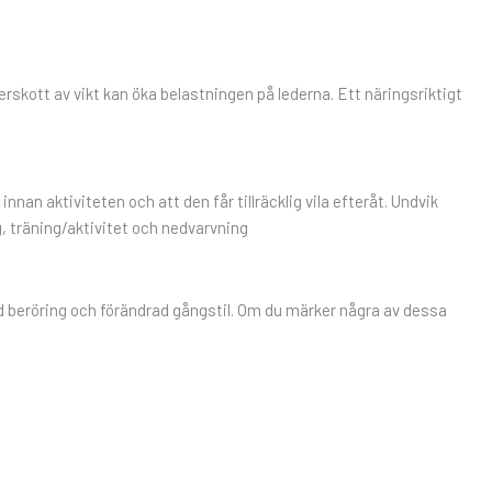
rskott av vikt kan öka belastningen på lederna. Ett näringsriktigt
nnan aktiviteten och att den får tillräcklig vila efteråt. Undvik
ng, träning/aktivitet och nedvarvning
vid beröring och förändrad gångstil. Om du märker några av dessa