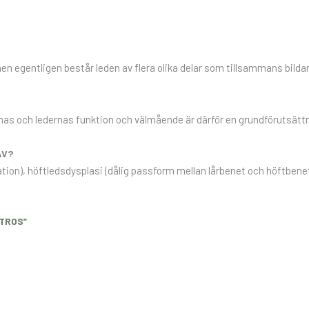
n egentligen består leden av flera olika delar som tillsammans bildar
rnas och ledernas funktion och välmående är därför en grundförutsättn
AV?
ation), höftledsdysplasi (dålig passform mellan lårbenet och höftben
TROS”