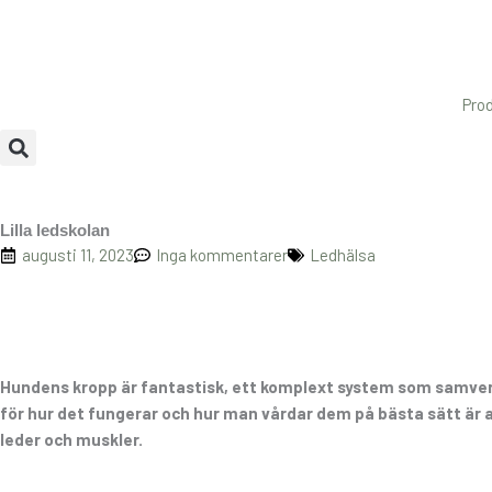
Hoppa
till
innehåll
Pro
Lilla ledskolan
augusti 11, 2023
Inga kommentarer
Ledhälsa
Hundens kropp är fantastisk, ett komplext system som samverka
för hur det fungerar och hur man vårdar dem på bästa sätt är av
leder och muskler.