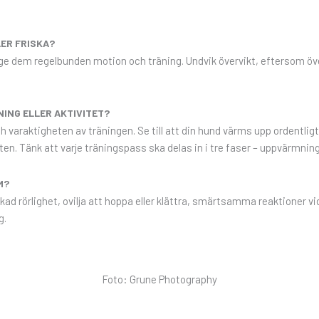
LER FRISKA?
t ge dem regelbunden motion och träning. Undvik övervikt, eftersom öve
ING ELLER AKTIVITET?
 varaktigheten av träningen. Se till att din hund värms upp ordentligt i
teten. Tänk att varje träningspass ska delas in i tre faser – uppvärmni
M?
kad rörlighet, ovilja att hoppa eller klättra, smärtsamma reaktioner 
g.
Foto: Grune Photography