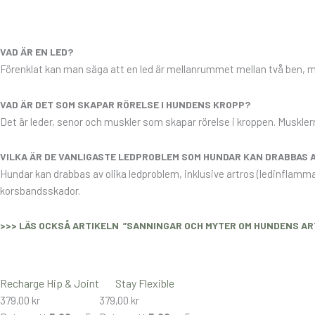
VAD ÄR EN LED?
Förenklat kan man säga att en led är mellanrummet mellan två ben, me
VAD ÄR DET SOM SKAPAR RÖRELSE I HUNDENS KROPP?
Det är leder, senor och muskler som skapar rörelse i kroppen. Muskle
VILKA ÄR DE VANLIGASTE LEDPROBLEM SOM HUNDAR KAN DRABBAS 
Hundar kan drabbas av olika ledproblem, inklusive artros (ledinflamm
korsbandsskador.
>>> LÄS OCKSÅ ARTIKELN ”SANNINGAR OCH MYTER OM HUNDENS AR
Recharge Hip & Joint
Stay Flexible
379,00
kr
379,00
kr