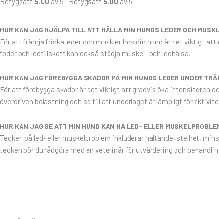
Betygsatt
5.00
av 5
Betygsatt
5.00
av 5
HUR KAN JAG HJÄLPA TILL ATT HÅLLA MIN HUNDS LEDER OCH MUSK
För att främja friska leder och muskler hos din hund är det viktigt at
foder och ledtillskott kan också stödja muskel- och ledhälsa.
HUR KAN JAG FÖREBYGGA SKADOR PÅ MIN HUNDS LEDER UNDER TRÄN
För att förebygga skador är det viktigt att gradvis öka intensiteten och
överdriven belastning och se till att underlaget är lämpligt för aktivi
HUR KAN JAG SE ATT MIN HUND KAN HA LED- ELLER MUSKELPROBLE
Tecken på led- eller muskelproblem inkluderar haltande, stelhet, mins
tecken bör du rådgöra med en veterinär för utvärdering och behandlin