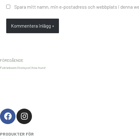
Spara mitt namn, min e-postadress och webbplats i denna web
FÖREGÅENDE
Fukteksem (hotspot) hos hund
F
I
a
n
c
s
e
t
PRODUKTER FÖR