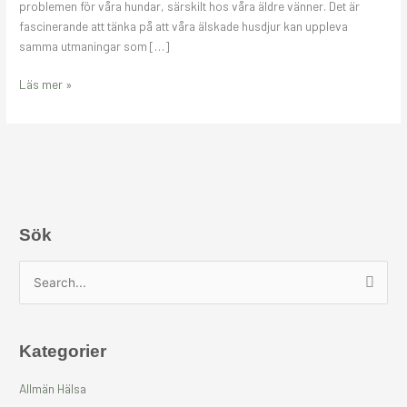
problemen för våra hundar, särskilt hos våra äldre vänner. Det är
tandsten
fascinerande att tänka på att våra älskade husdjur kan uppleva
samma utmaningar som […]
Läs mer »
Sök
S
ö
k
Kategorier
e
f
Allmän Hälsa