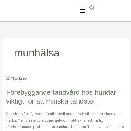
Hoppa
till
innehåll
TA HAND OM HUNDEN
TASSAVTRYCK FÖR MILJÖN
munhälsa
Förebyggande
tandvård
hos
Förebyggande tandvård hos hundar –
hundar
viktigt för att minska tandsten
–
viktigt
Vi älskar våra fyrbenta familjemedlemmar och vill se dem glada och
för
friska. Men visste du att tandsjukdom faktiskt är ett vanligt
att
förekommande problem hos hundar? Tandsten är ett av de vanligaste
minska