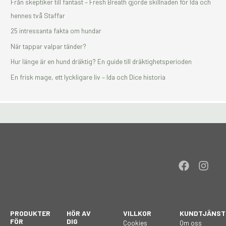
Från skeptiker till fantast – Fresh Breath gjorde skillnaden för Ida och
hennes två Staffar
25 intressanta fakta om hundar
När tappar valpar tänder?
Hur länge är en hund dräktig? En guide till dräktighetsperioden
En frisk mage, ett lyckligare liv – Ida och Dice historia
F
I
a
n
c
s
e
t
b
a
PRODUKTER
HÖR AV
VILLKOR
KUNDTJÄNST
o
g
FÖR
DIG
Cookies
Om oss