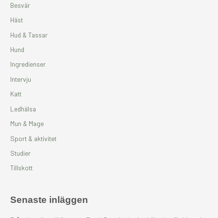
t
Besvär
e
Häst
r
Hud & Tassar
:
Hund
Ingredienser
Intervju
Katt
Ledhälsa
Mun & Mage
Sport & aktivitet
Studier
Tillskott
Senaste inläggen