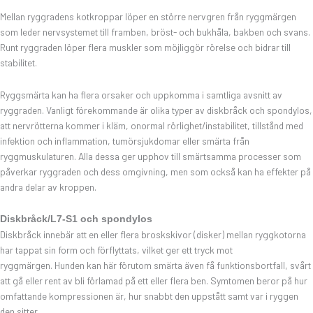
Mellan ryggradens kotkroppar löper en större nervgren från ryggmärgen
som leder nervsystemet till framben, bröst- och bukhåla, bakben och svans.
Runt ryggraden löper flera muskler som möjliggör rörelse och bidrar till
stabilitet.
Ryggsmärta kan ha flera orsaker och uppkomma i samtliga avsnitt av
ryggraden. Vanligt förekommande är olika typer av diskbråck och spondylos,
att nervrötterna kommer i kläm, onormal rörlighet/instabilitet, tillstånd med
infektion och inflammation, tumörsjukdomar eller smärta från
ryggmuskulaturen. Alla dessa ger upphov till smärtsamma processer som
påverkar ryggraden och dess omgivning, men som också kan ha effekter på
andra delar av kroppen.
Diskbråck/L7-S1 och spondylos
Diskbråck innebär att en eller flera broskskivor (disker) mellan ryggkotorna
har tappat sin form och förflyttats, vilket ger ett tryck mot
ryggmärgen. Hunden kan här förutom smärta även få funktionsbortfall, svårt
att gå eller rent av bli förlamad på ett eller flera ben. Symtomen beror på hur
omfattande kompressionen är, hur snabbt den uppstått samt var i ryggen
den sitter.