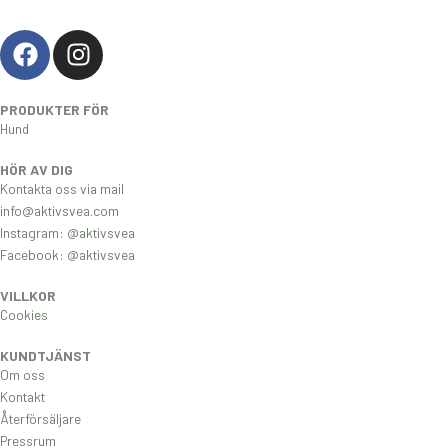
F
I
a
n
c
s
PRODUKTER FÖR
e
t
Hund
b
a
o
g
HÖR AV DIG
o
r
Kontakta oss via mail
k
a
info@aktivsvea.com
Instagram: @aktivsvea
m
Facebook: @aktivsvea
VILLKOR
Cookies
KUNDTJÄNST
Om oss
Kontakt
Återförsäljare
Pressrum