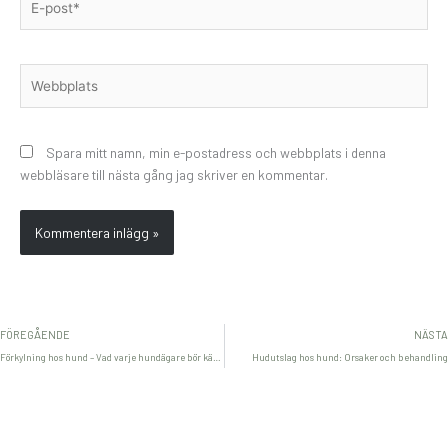
post*
Webbplats
Spara mitt namn, min e-postadress och webbplats i denna
webbläsare till nästa gång jag skriver en kommentar.
FÖREGÅENDE
NÄSTA
Förkylning hos hund – Vad varje hundägare bör känna till
Hudutslag hos hund: Orsaker och behandling