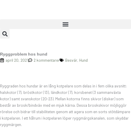
Hoppa
till
innehåll
Ryggproblem hos hund
april 20, 2021
2 kommentarer
Besvär
,
Hund
Ryggraden hos hundar är en lång kotpelare som delas in i fem olika avsnitt:
halskotor (7), bröstkotor (13), ländkotor (7), korsbenet (3 sammanväxta
kotor) samt svanskotor (20-23). Mellan kotorna finns skivor (disker) som
består av brosk/bindväv med en mjuk kärna. Dessa broskskivor möjliggör
rörelse och bidrar till stabiliteten genom att agera som en sorts stötdämpare
i kotpelaren. I ett hålrum i kotpelaren löper ryggmärgskanalen, som skyddar
ryggmärgen.