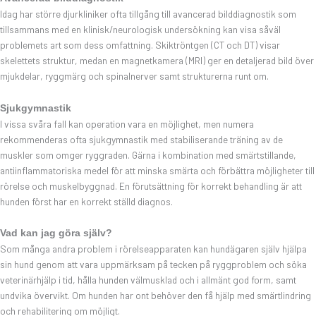
Idag har större djurkliniker ofta tillgång till avancerad bilddiagnostik som
tillsammans med en klinisk/neurologisk undersökning kan visa såväl
problemets art som dess omfattning. Skiktröntgen (CT och DT) visar
skelettets struktur, medan en magnetkamera (MRI) ger en detaljerad bild över
mjukdelar, ryggmärg och spinalnerver samt strukturerna runt om.
Sjukgymnastik
I vissa svåra fall kan operation vara en möjlighet, men numera
rekommenderas ofta sjukgymnastik med stabiliserande träning av de
muskler som omger ryggraden. Gärna i kombination med smärtstillande,
antiinflammatoriska medel för att minska smärta och förbättra möjligheter till
rörelse och muskelbyggnad. En förutsättning för korrekt behandling är att
hunden först har en korrekt ställd diagnos.
Vad kan jag göra själv?
Som många andra problem i rörelseapparaten kan hundägaren själv hjälpa
sin hund genom att vara uppmärksam på tecken på ryggproblem och söka
veterinärhjälp i tid, hålla hunden välmusklad och i allmänt god form, samt
undvika övervikt. Om hunden har ont behöver den få hjälp med smärtlindring
och rehabilitering om möjligt.