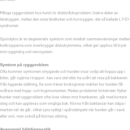
Många ryggproblem hos hund rör diskbråcksproblem i bakre delen av
ländryggen, mellan den sista ländkotan och korsryggen, det så kallade L7-S1-
syndromet.
Spondylos är en degenerativ sjukdom som innebär sammanväxningar mellan
kotkropparna som överbryggar diskutrymmena, vilket ger upphov till tryck
mot ryggmärg och nervsystem.
Symtom på ryggproblem
Ofta kommer symtomen smygande och hunden visar ovilja att hoppa upp i
bilen, går ogärna i trappor, kan vara stel eller ha svårt att resa på bakbenen
från liggande ställning. De som tränar bruksgrenar märker hur hunden får
svårare med hopp- och krypmomenten. Medan problemet fortskrider flyttar
hundar med ryggproblem ofta över vikten mot frambenen, går med kortare
steg och kan upplevas som vingliga bak. Klorna från baktassar kan släpa i
marken när de går, vilket syns tydligt i spårstämpeln när hunden går i sand
eller snö, men också på klornas slitning.
Avancerad bilddiagnostik