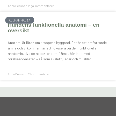
Anna Persson
Inga kommentarer
ALLMÄN HÄLSA
Hundens funktionella anatomi – en
översikt
Anatomi är läran om kroppens byggnad. Det är ett omfattande
ämne och vi kommer här att fokusera på den funktionella
anatomin, dvs de aspekter som främst hör ihop med
rörelseapparaten – så som skelett, leder och muskler.
Anna Persson
2 kommentarer