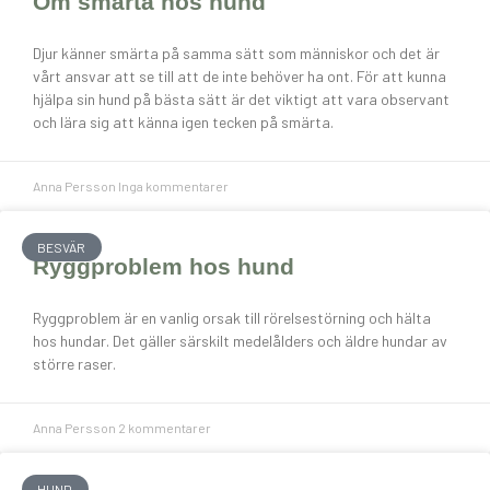
Om smärta hos hund
Djur känner smärta på samma sätt som människor och det är
vårt ansvar att se till att de inte behöver ha ont. För att kunna
hjälpa sin hund på bästa sätt är det viktigt att vara observant
och lära sig att känna igen tecken på smärta.
Anna Persson
Inga kommentarer
BESVÄR
Ryggproblem hos hund
Ryggproblem är en vanlig orsak till rörelsestörning och hälta
hos hundar. Det gäller särskilt medelålders och äldre hundar av
större raser.
Anna Persson
2 kommentarer
HUND