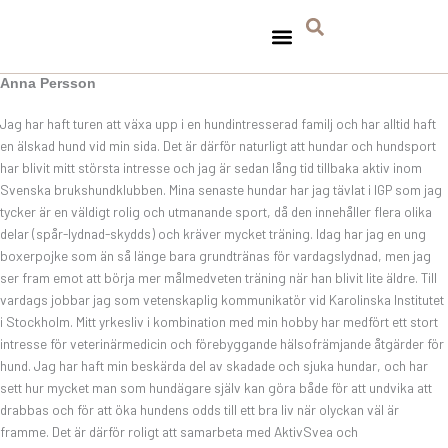
Hoppa
till
innehåll
TA HAND OM HUNDEN
TASSAVTRYCK FÖR MILJÖN
Anna Persson
Jag har haft turen att växa upp i en hundintresserad familj och har alltid haft
en älskad hund vid min sida. Det är därför naturligt att hundar och hundsport
har blivit mitt största intresse och jag är sedan lång tid tillbaka aktiv inom
Svenska brukshundklubben. Mina senaste hundar har jag tävlat i IGP som jag
tycker är en väldigt rolig och utmanande sport, då den innehåller flera olika
delar (spår-lydnad-skydds) och kräver mycket träning. Idag har jag en ung
boxerpojke som än så länge bara grundtränas för vardagslydnad, men jag
ser fram emot att börja mer målmedveten träning när han blivit lite äldre. Till
vardags jobbar jag som vetenskaplig kommunikatör vid Karolinska Institutet
i Stockholm. Mitt yrkesliv i kombination med min hobby har medfört ett stort
intresse för veterinärmedicin och förebyggande hälsofrämjande åtgärder för
hund. Jag har haft min beskärda del av skadade och sjuka hundar, och har
sett hur mycket man som hundägare själv kan göra både för att undvika att
drabbas och för att öka hundens odds till ett bra liv när olyckan väl är
framme. Det är därför roligt att samarbeta med AktivSvea och