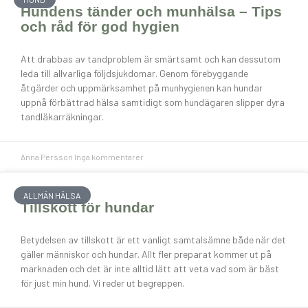
Hundens tänder och munhälsa – Tips
och råd för god hygien
Att drabbas av tandproblem är smärtsamt och kan dessutom
leda till allvarliga följdsjukdomar. Genom förebyggande
åtgärder och uppmärksamhet på munhygienen kan hundar
uppnå förbättrad hälsa samtidigt som hundägaren slipper dyra
tandläkarräkningar.
Anna Persson
Inga kommentarer
ALLMÄN HÄLSA
Tillskott för hundar
Betydelsen av tillskott är ett vanligt samtalsämne både när det
gäller människor och hundar. Allt fler preparat kommer ut på
marknaden och det är inte alltid lätt att veta vad som är bäst
för just min hund. Vi reder ut begreppen.